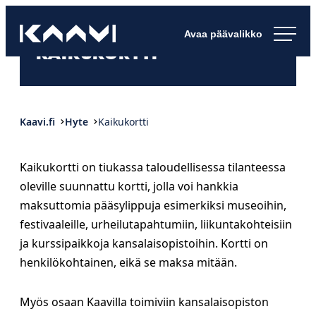
Siirry
Kaavin kunta
suoraan
Ihan
KAIKUKORTTI
sisältöön
pimee.
Kaavi.fi
Hyte
Kaikukortti
Kaikukortti on tiukassa taloudellisessa tilanteessa
oleville suunnattu kortti, jolla voi hankkia
maksuttomia pääsylippuja esimerkiksi museoihin,
festivaaleille, urheilutapahtumiin, liikuntakohteisiin
ja kurssipaikkoja kansalaisopistoihin. Kortti on
henkilökohtainen, eikä se maksa mitään.
Myös osaan Kaavilla toimiviin kansalaisopiston