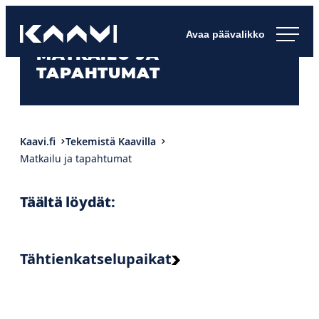
Siirry
Kaavin kunta
suoraan
Ihan
MATKAILU JA
sisältöön
pimee.
TAPAHTUMAT
Kaavi.fi
Tekemistä Kaavilla
Matkailu ja tapahtumat
Täältä löydät:
Tähtienkatselupaikat