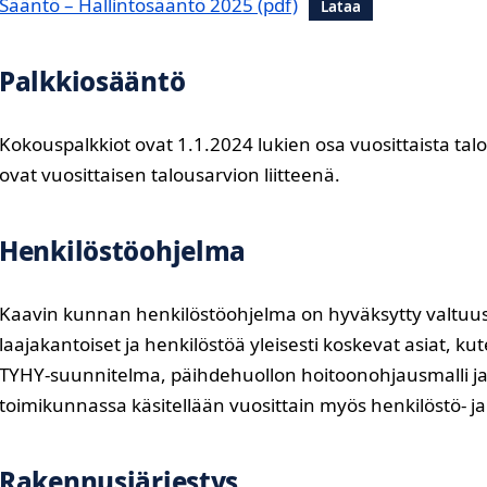
Sääntö – Hallintosääntö 2025
Lataa
Palkkiosääntö
Kokouspalkkiot ovat 1.1.2024 lukien osa vuosittaista tal
ovat vuosittaisen talousarvion liitteenä.
Henkilöstöohjelma
Kaavin kunnan henkilöstöohjelma on hyväksytty valtuust
laajakantoiset ja henkilöstöä yleisesti koskevat asiat, 
TYHY-suunnitelma, päihdehuollon hoitoonohjausmalli ja 
toimikunnassa käsitellään vuosittain myös henkilöstö- 
Rakennusjärjestys