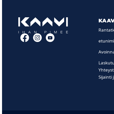
KAAV
Rantati
Facebook
Instagram
YouTube
etunimi
Avoinna
Laskutu
Yhteyst
Sijainti 