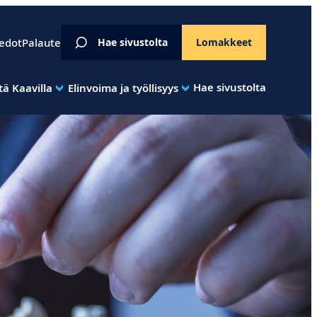
iedot
Palaute
Hae sivustolta
Lomakkeet
Hae sivustolta
ä Kaavilla
Elinvoima ja työllisyys