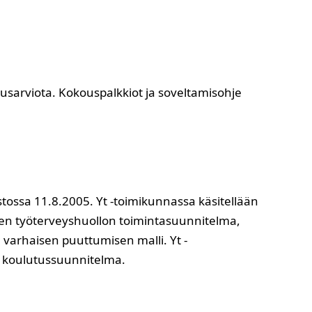
ousarviota. Kokouspalkkiot ja soveltamisohje
ossa 11.8.2005. Yt -toimikunnassa käsitellään
kuten työterveyshuollon toimintasuunnitelma,
varhaisen puuttumisen malli. Yt -
ja koulutussuunnitelma.