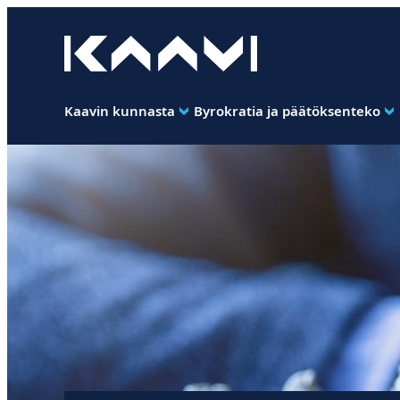
Siirry
suoraan
Kaavin kunta
sisältöön
Ihan
pimee.
Kaavin kunnasta
Byrokratia ja päätöksenteko