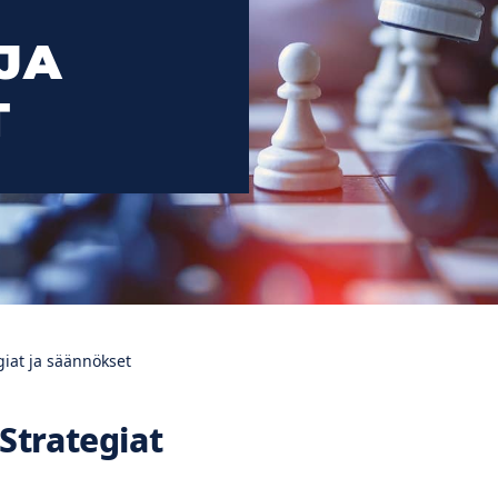
JA
T
giat ja säännökset
Strategiat