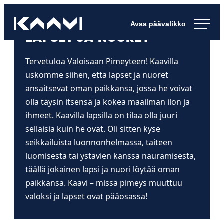
Siirry
Kaavin kunta
suoraan
Ihan
LAPSET JA NUORET
sisältöön
pimee.
Tervetuloa Valoisaan Pimeyteen! Kaavilla
uskomme siihen, että lapset ja nuoret
ansaitsevat oman paikkansa, jossa he voivat
olla täysin itsensä ja kokea maailman ilon ja
ihmeet. Kaavilla lapsilla on tilaa olla juuri
sellaisia kuin he ovat. Oli sitten kyse
seikkailuista luonnonhelmassa, taiteen
luomisesta tai ystävien kanssa nauramisesta,
täällä jokainen lapsi ja nuori löytää oman
paikkansa. Kaavi – missä pimeys muuttuu
valoksi ja lapset ovat pääosassa!