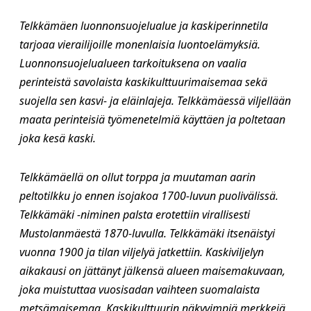
Telkkämäen luonnonsuojelualue ja kaskiperinnetila
tarjoaa vierailijoille monenlaisia luontoelämyksiä.
Luonnonsuojelualueen tarkoituksena on vaalia
perinteistä savolaista kaskikulttuurimaisemaa sekä
suojella sen kasvi- ja eläinlajeja. Telkkämäessä viljellään
maata perinteisiä työmenetelmiä käyttäen ja poltetaan
joka kesä kaski.
Telkkämäellä on ollut torppa ja muutaman aarin
peltotilkku jo ennen isojakoa 1700-luvun puolivälissä.
Telkkämäki -niminen palsta erotettiin virallisesti
Mustolanmäestä 1870-luvulla. Telkkämäki itsenäistyi
vuonna 1900 ja tilan viljelyä jatkettiin.
Kaskiviljelyn
aikakausi on jättänyt jälkensä alueen maisemakuvaan,
joka muistuttaa vuosisadan vaihteen suomalaista
metsämaisemaa. Kaskikulttuurin näkyvimpiä merkkejä