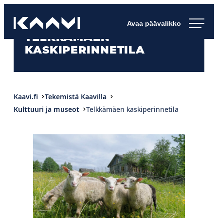
Siirry
Kaavin kunta
suoraan
Ihan
TELKKÄMÄEN
sisältöön
pimee.
KASKIPERINNETILA
Kaavi.fi
Tekemistä Kaavilla
Kulttuuri ja museot
Telkkämäen kaskiperinnetila