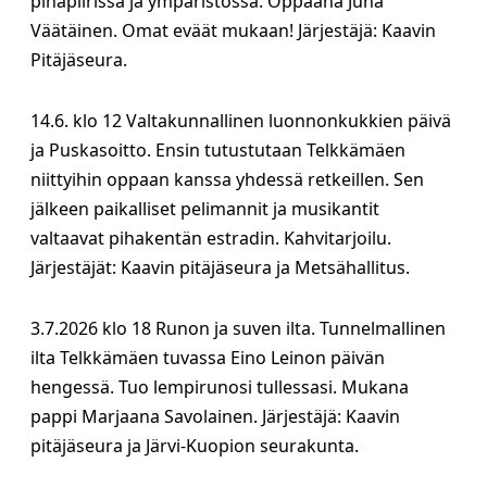
pihapiirissä ja ympäristössä. Oppaana Juha
Väätäinen. Omat eväät mukaan! Järjestäjä: Kaavin
Pitäjäseura.
14.6. klo 12 Valtakunnallinen luonnonkukkien päivä
ja Puskasoitto. Ensin tutustutaan Telkkämäen
niittyihin oppaan kanssa yhdessä retkeillen. Sen
jälkeen paikalliset pelimannit ja musikantit
valtaavat pihakentän estradin. Kahvitarjoilu.
Järjestäjät: Kaavin pitäjäseura ja Metsähallitus.
3.7.2026 klo 18 Runon ja suven ilta. Tunnelmallinen
ilta Telkkämäen tuvassa Eino Leinon päivän
hengessä. Tuo lempirunosi tullessasi. Mukana
pappi Marjaana Savolainen. Järjestäjä: Kaavin
pitäjäseura ja Järvi-Kuopion seurakunta.