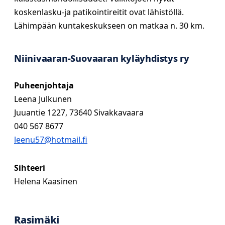
koskenlasku-ja patikointireitit ovat lähistöllä.
Lähimpään kuntakeskukseen on matkaa n. 30 km.
Niinivaaran-Suovaaran kyläyhdistys ry
Puheenjohtaja
Leena Julkunen
Juuantie 1227, 73640 Sivakkavaara
040 567 8677
leenu57@hotmail.fi
Sihteeri
Helena Kaasinen
Rasimäki