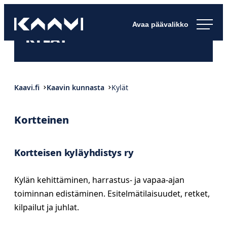
Siirry
Kaavin kunta
suoraan
Ihan
KYLÄT
sisältöön
pimee.
Kaavi.fi
Kaavin kunnasta
Kylät
Kortteinen
Kortteisen kyläyhdistys ry
Kylän kehittäminen, harrastus- ja vapaa-ajan
toiminnan edistäminen. Esitelmätilaisuudet, retket,
kilpailut ja juhlat.