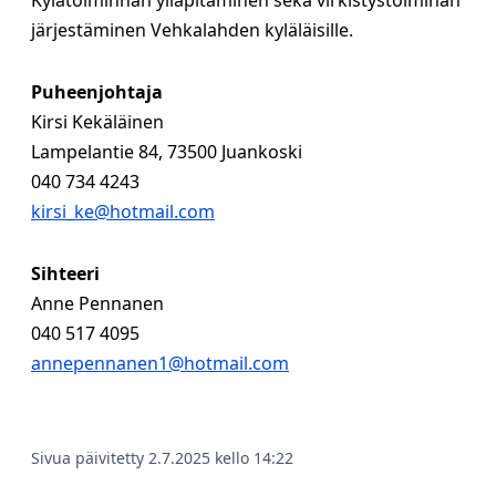
Kylätoiminnan ylläpitäminen sekä virkistystoiminan
järjestäminen Vehkalahden kyläläisille.
Puheenjohtaja
Kirsi Kekäläinen
Lampelantie 84, 73500 Juankoski
040 734 4243
kirsi_ke@hotmail.com
Sihteeri
Anne Pennanen
040 517 4095
annepennanen1@hotmail.com
Sivua päivitetty 2.7.2025 kello 14:22