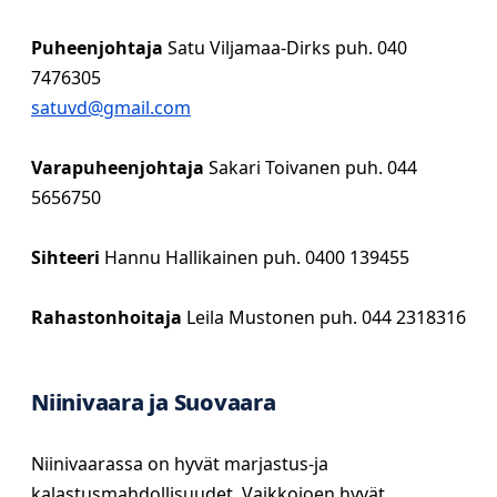
Puheenjohtaja
Satu Viljamaa-Dirks puh. 040
7476305
satuvd@gmail.com
Varapuheenjohtaja
Sakari Toivanen puh. 044
5656750
Sihteeri
Hannu Hallikainen puh. 0400 139455
Rahastonhoitaja
Leila Mustonen puh. 044 2318316
Niinivaara ja Suovaara
Niinivaarassa on hyvät marjastus-ja
kalastusmahdollisuudet. Vaikkojoen hyvät