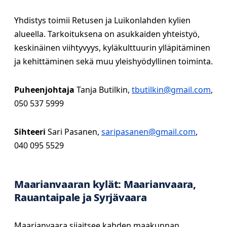
Yhdistys toimii Retusen ja Luikonlahden kylien
alueella. Tarkoituksena on asukkaiden yhteistyö,
keskinäinen viihtyvyys, kyläkulttuurin ylläpitäminen
ja kehittäminen sekä muu yleishyödyllinen toiminta.
Puheenjohtaja
Tanja Butilkin,
tbutilkin@gmail.com
,
050 537 5999
Sihteeri
Sari Pasanen,
saripasanen@gmail.com
,
040 095 5529
Maarianvaaran kylät: Maarianvaara,
Rauantaipale ja Syrjävaara
Maarianvaara sijaitsee kahden maakunnan,