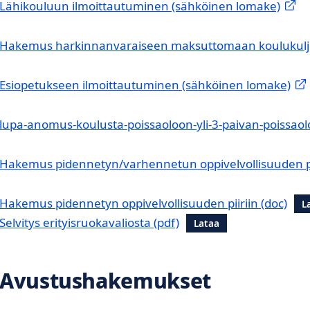
Lähikouluun ilmoittautuminen (sähköinen lomake)
Hakemus harkinnanvaraiseen maksuttomaan koulukulj
Esiopetukseen ilmoittautuminen (sähköinen lomake)
lupa-anomus-koulusta-poissaoloon-yli-3-paivan-poissaol
Hakemus pidennetyn/varhennetun oppivelvollisuuden pi
Hakemus pidennetyn oppivelvollisuuden piiriin
L
Selvitys erityisruokavaliosta
Lataa
Avustushakemukset