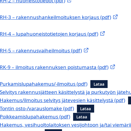
RH-2 – huoneistotiedot (pdf)
RH-3 – rakennushankeilmoituksen korjaus (pdf)
RH-4 – lupahuoneistotietojen korjaus (pdf)
RH-5 – rakennusvaiheilmoitus (pdf)
RK-9 – ilmoitus rakennuksen poistumasta (pdf)
Purkamislupahakemus/-ilmoitus
Lataa
Selvitys rakennusjätteen käsittelystä ja purkutyön jäteh
Hakemus/ilmoitus selvitys jätevesien käsittelystä
Tontin osto-/varauslomake
Lataa
Poikkeamislupahakemus
Lataa
Hakemus, vesihuoltolaitoksen vesijohtoon ja/tai viemäri