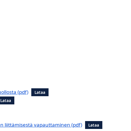
uollosta
Lataa
Lataa
in liittämisestä vapauttaminen
Lataa