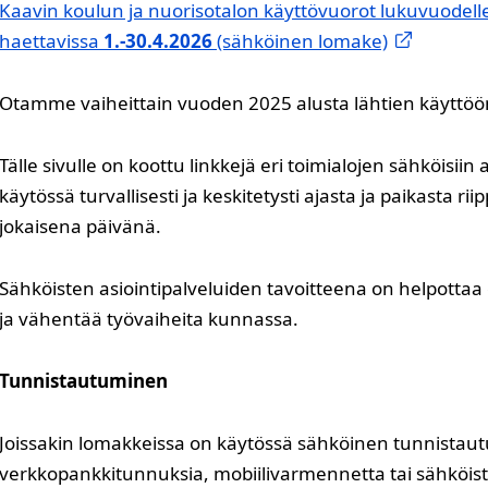
Kaavin koulun ja nuorisotalon käyttövuorot lukuvuodel
haettavissa
1.-30.4.2026
(sähköinen lomake)
Otamme vaiheittain vuoden 2025 alusta lähtien käyttöö
Tälle sivulle on koottu linkkejä eri toimialojen sähköisiin 
käytössä turvallisesti ja keskitetysti ajasta ja paikast
jokaisena päivänä.
Sähköisten asiointipalveluiden tavoitteena on helpottaa e
ja vähentää työvaiheita kunnassa.
Tunnistautuminen
Joissakin lomakkeissa on käytössä sähköinen tunnistau
verkkopankkitunnuksia, mobiilivarmennetta tai sähköist