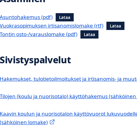
Asuntohakemus
Lataa
Vuokrasopimuksen irtisanomislomake
Lataa
Tontin osto-/varauslomake
Lataa
Sivistyspalvelut
Hakemukset, tulotietoilmoitukset ja irtisanomis- ja muu
Tilojen (koulu ja nuorisotalo) käyttöhakemus (sähköinen
Kaavin koulun ja nuorisotalon käyttövuorot lukuvuodel
(sähköinen lomake)