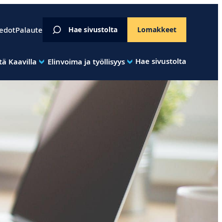
iedot
Palaute
Hae sivustolta
Lomakkeet
Hae sivustolta
ä Kaavilla
Elinvoima ja työllisyys