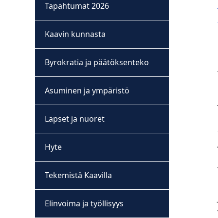
Tapahtumat 2026
Kaavin kunnasta
Byrokratia ja päätöksenteko
Asuminen ja ympäristö
Lapset ja nuoret
Hyte
Tekemistä Kaavilla
Elinvoima ja työllisyys