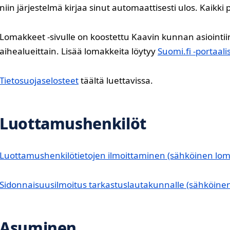
niin järjestelmä kirjaa sinut automaattisesti ulos. Kaikki
Lomakkeet -sivulle on koostettu Kaavin kunnan asiointii
aihealueittain. Lisää lomakkeita löytyy
Suomi.fi -portaali
Tietosuojaselosteet
täältä luettavissa.
Luottamushenkilöt
Luottamushenkilötietojen ilmoittaminen (sähköinen lo
Sidonnaisuusilmoitus tarkastuslautakunnalle (sähköine
Asuminen