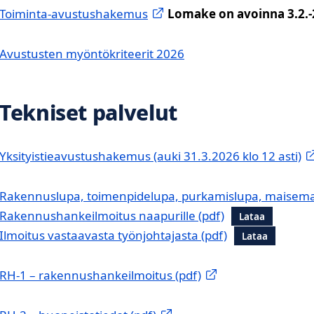
Toiminta-avustushakemus
Lomake on avoinna 3.2.-
Avustusten myöntökriteerit 2026
Tekniset palvelut
Yksityistieavustushakemus (auki 31.3.2026 klo 12 asti)
Rakennuslupa, toimenpidelupa, purkamislupa, maisema
Rakennushankeilmoitus naapurille
Lataa
Ilmoitus vastaavasta työnjohtajasta
Lataa
RH-1 – rakennushankeilmoitus (pdf)