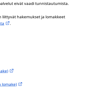
 palvelut eivät vaadi tunnistautumista.
n liittyvät hakemukset ja lomakkeet
sta
.
make)
n lomake)