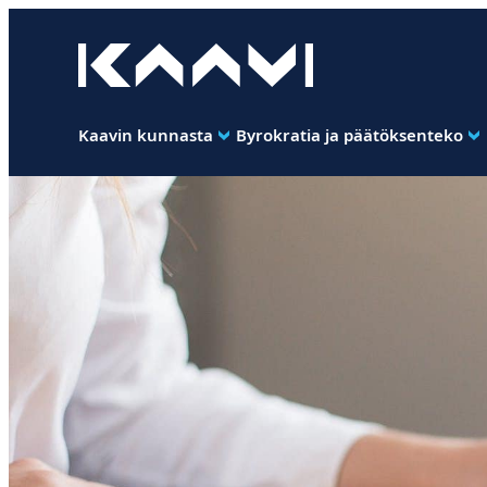
Siirry
suoraan
Kaavin kunta
sisältöön
Ihan
pimee.
Kaavin kunnasta
Byrokratia ja päätöksenteko