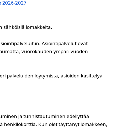
le 2026-2027
n sähköisiä lomakkeita.
asiointipalveluihin. Asiointipalvelut ovat
a riippumatta, vuorokauden ympäri vuoden
ri palveluiden löytymistä, asioiden käsittelyä
tuminen ja tunnistautuminen edellyttää
ä henkilökorttia. Kun olet täyttänyt lomakkeen,