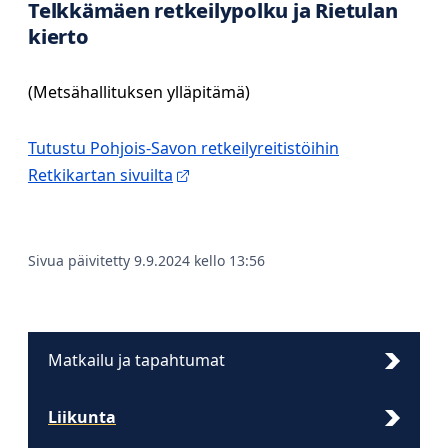
Telkkämäen retkeilypolku ja Rietulan
kierto
(Metsähallituksen ylläpitämä)
Tutustu Pohjois-Savon retkeilyreitistöihin
Retkikartan sivuilta
Sivua päivitetty 9.9.2024 kello 13:56
Matkailu ja tapahtumat
Liikunta