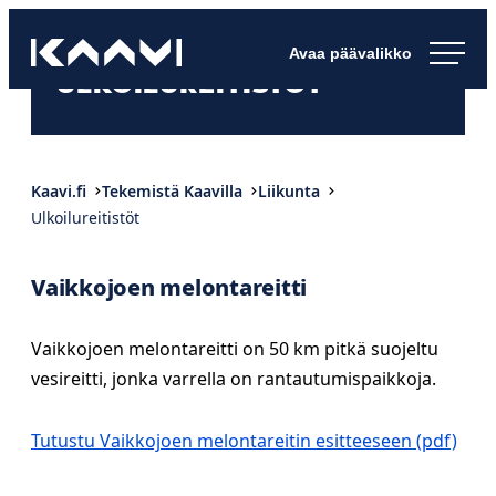
Siirry
Kaavin kunta
suoraan
Ihan
ULKOILUREITISTÖT
sisältöön
pimee.
Kaavi.fi
Tekemistä Kaavilla
Liikunta
Ulkoilureitistöt
Vaikkojoen melontareitti
Vaikkojoen melontareitti on 50 km pitkä suojeltu
vesireitti, jonka varrella on rantautumispaikkoja.
Tutustu Vaikkojoen melontareitin esitteeseen