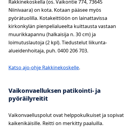
Rakkinekoskella (os. Vaikontie 774, 73645
Niinivaara) on kota. Kotaan pääsee myös
pyörätuolilla. Kotakeittiöön on lainattavissa
kirkonkylän pienpelialueelta kuittausta vastaan
muurikkapannu (halkaisija n. 30 cm) ja
loimutuslautoja (2 kpl). Tiedustelut liikunta-
alueidenhoitaja, puh. 0400 206 703.
Katso ajo-ohje Rakkinekoskelle
.
Vaikonvaelluksen patikointi- ja
pyöräilyreitit
Vaikonvaelluspolut ovat helppokulkuiset ja sopivat
kaikenikäisille. Reitti on merkitty paaluilla.