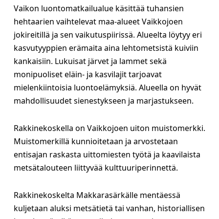
Vaikon luontomatkailualue käsittää tuhansien
hehtaarien vaihtelevat maa-alueet Vaikkojoen
jokireitillä ja sen vaikutuspiirissä. Alueelta löytyy eri
kasvutyyppien erämaita aina lehtometsistä kuiviin
kankaisiin. Lukuisat järvet ja lammet sekä
monipuoliset eläin- ja kasvilajit tarjoavat
mielenkiintoisia luontoelämyksiä. Alueella on hyvät
mahdollisuudet sienestykseen ja marjastukseen.
Rakkinekoskella on Vaikkojoen uiton muistomerkki.
Muistomerkillä kunnioitetaan ja arvostetaan
entisajan raskasta uittomiesten työtä ja kaavilaista
metsätalouteen liittyvää kulttuuriperinnettä.
Rakkinekoskelta Makkarasärkälle mentäessä
kuljetaan aluksi metsätietä tai vanhan, historiallisen