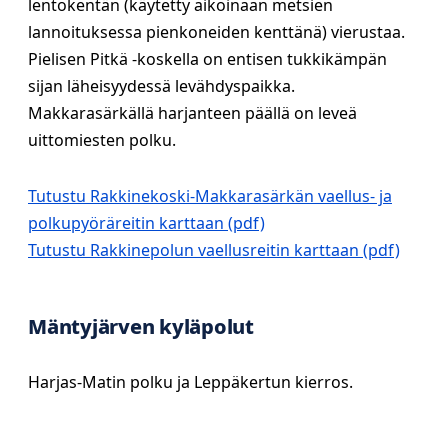
lentokentän (käytetty aikoinaan metsien
lannoituksessa pienkoneiden kenttänä) vierustaa.
Pielisen Pitkä -koskella on entisen tukkikämpän
sijan läheisyydessä levähdyspaikka.
Makkarasärkällä harjanteen päällä on leveä
uittomiesten polku.
Tutustu Rakkinekoski-Makkarasärkän vaellus- ja
polkupyöräreitin karttaan
Tutustu Rakkinepolun vaellusreitin karttaan
Mäntyjärven kyläpolut
Harjas-Matin polku ja Leppäkertun kierros.