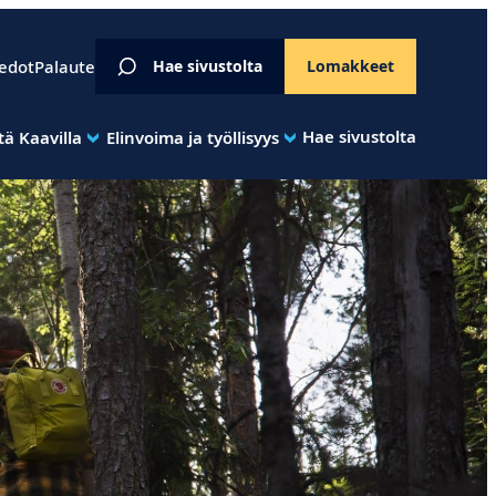
iedot
Palaute
Hae sivustolta
Lomakkeet
Hae sivustolta
ä Kaavilla
Elinvoima ja työllisyys