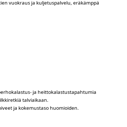
tien vuokraus ja kuljetuspalvelu, eräkämppä
perhokalastus- ja heittokalastustapahtumia
lkkiretkiä talviaikaan.
toiveet ja kokemustaso huomioiden.