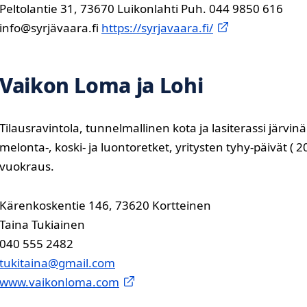
Peltolantie 31, 73670 Luikonlahti Puh. 044 9850 616
info@syrjävaara.fi
https://syrjavaara.fi/
Vaikon Loma ja Lohi
Tilausravintola, tunnelmallinen kota ja lasiterassi jär
melonta-, koski- ja luontoretket, yritysten tyhy-päivät ( 
vuokraus.
Kärenkoskentie 146, 73620 Kortteinen
Taina Tukiainen
040 555 2482
tukitaina@gmail.com
www.vaikonloma.com