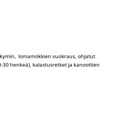
vinäkymin, lomamökkien vuokraus, ohjatut
20-30 henkeä), kalastusretket ja kanoottien