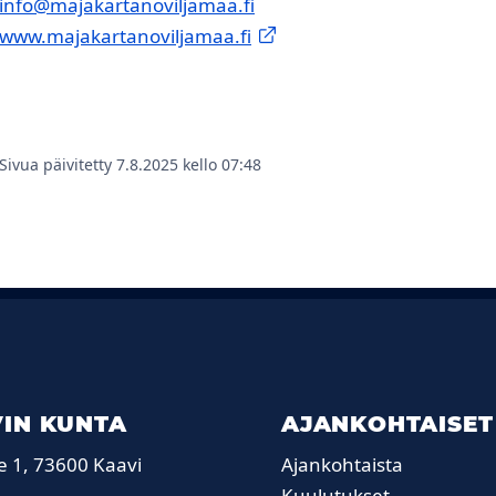
info@majakartanoviljamaa.fi
www.majakartanoviljamaa.fi
Sivua päivitetty 7.8.2025 kello 07:48
IN KUNTA
AJANKOHTAISET
e 1, 73600 Kaavi
Ajankohtaista
Kuulutukset