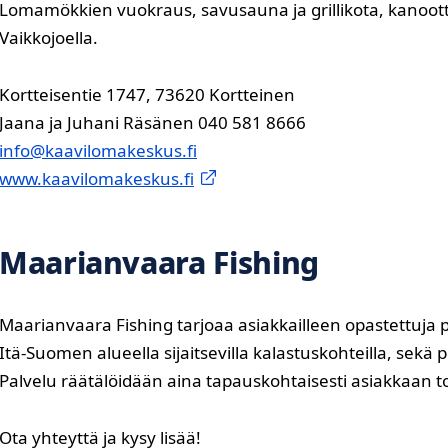
Lomamökkien vuokraus, savusauna ja grillikota, kanoot
Vaikkojoella.
Kortteisentie 1747, 73620 Kortteinen
Jaana ja Juhani Räsänen 040 581 8666
info@kaavilomakeskus.fi
www.kaavilomakeskus.fi
Maarianvaara Fishing
Maarianvaara Fishing tarjoaa asiakkailleen opastettuja 
Itä-Suomen alueella sijaitsevilla kalastuskohteilla, sekä pi
Palvelu räätälöidään aina tapauskohtaisesti asiakkaan 
Ota yhteyttä ja kysy lisää!