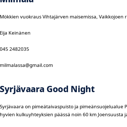
Mökkien vuokraus Vihtajärven maisemissa, Vaikkojoen reit
Eija Keinänen
045 2482035
milmalassa@gmail.com
Syrjävaara Good Night
Syrjävaara on pimeätaivaspuisto ja pimeänsuojelualue Poh
hyvien kulkuyhteyksien päässä noin 60 km Joensuusta j