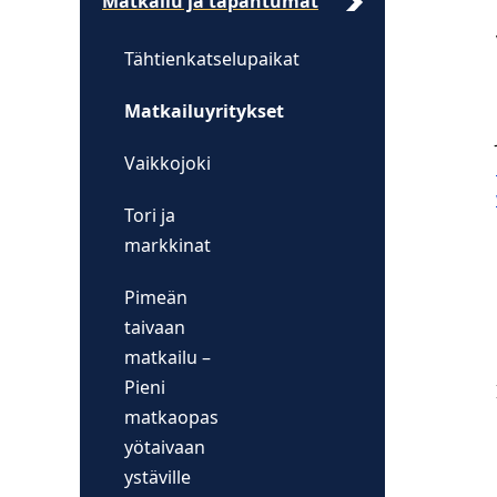
Matkailu ja tapahtumat
Tähtienkatselupaikat
Matkailuyritykset
Vaikkojoki
Tori ja
markkinat
Pimeän
taivaan
matkailu –
Pieni
matkaopas
yötaivaan
ystäville