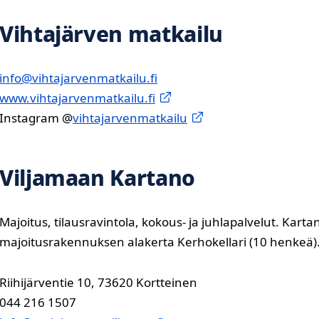
Vihtajärven matkailu
info@vihtajarvenmatkailu.fi
www.vihtajarvenmatkailu.fi
Instagram @
vihtajarvenmatkailu
Viljamaan Kartano
Majoitus, tilausravintola, kokous- ja juhlapalvelut. Kart
majoitusrakennuksen alakerta Kerhokellari (10 henkeä)
Riihijärventie 10, 73620 Kortteinen
044 216 1507