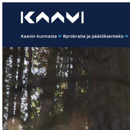
Siirry
suoraan
Kaavin kunta
sisältöön
Ihan
pimee.
Kaavin kunnasta
Byrokratia ja päätöksenteko