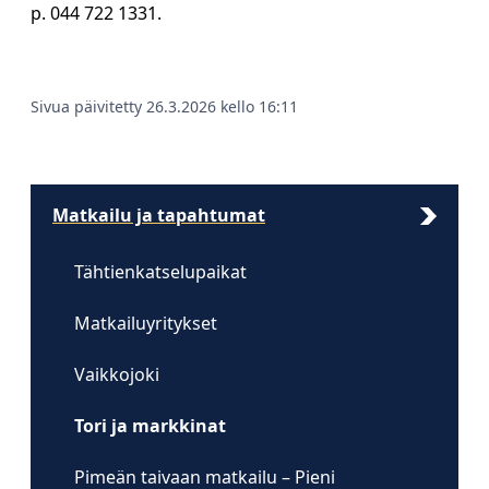
p. 044 722 1331.
Sivua päivitetty 26.3.2026 kello 16:11
Matkailu ja tapahtumat
Tähtienkatselupaikat
Matkailuyritykset
Vaikkojoki
Tori ja markkinat
Pimeän taivaan matkailu – Pieni