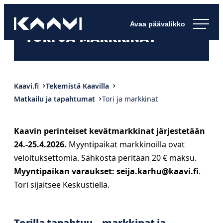
Siirry
Kaavin kunta
suoraan
Ihan
TORI JA MARKKINAT
sisältöön
pimee.
Kaavi.fi
Tekemistä Kaavilla
Matkailu ja tapahtumat
Tori ja markkinat
Kaavin perinteiset kevätmarkkinat järjestetään
24.-25.4.2026.
Myyntipaikat markkinoilla ovat
veloituksettomia. Sähköstä peritään 20 € maksu.
Myyntipaikan varaukset: seija.karhu@kaavi.fi
.
Tori sijaitsee Keskustiellä.
Torilla tapahtuu – markkinat ja