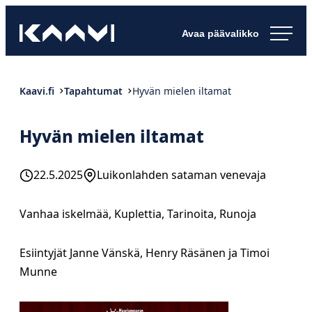
Siirry
Kaavin kunta
suoraan
Ihan
sisältöön
pimee.
Kaavi.fi
Tapahtumat
Hyvän mielen iltamat
Hyvän mielen iltamat
22.5.2025
Luikonlahden sataman venevaja
Vanhaa iskelmää, Kuplettia, Tarinoita, Runoja
Esiintyjät Janne Vänskä, Henry Räsänen ja Timoi
Munne