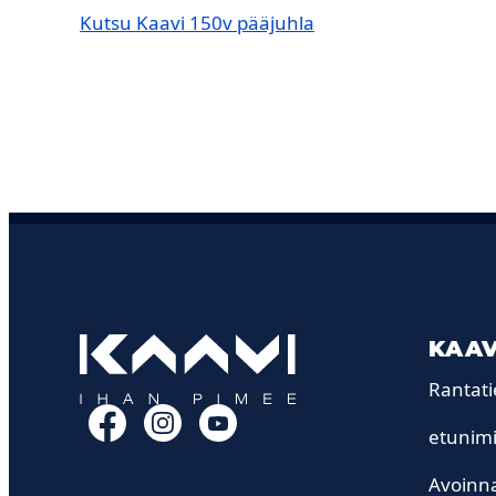
Kutsu Kaavi 150v pääjuhla
KAAV
Rantati
Facebook
Instagram
YouTube
etunimi
Avoinna