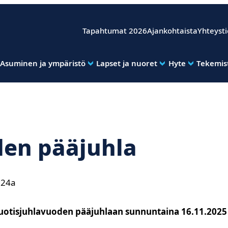
Tapahtumat 2026
Ajankohtaista
Yhteyst
Asuminen ja ympäristö
Lapset ja nuoret
Hyte
Tekemist
den pääjuhla
 24a
uotisjuhlavuoden pääjuhlaan sunnuntaina 16.11.2025