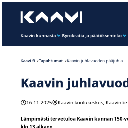
Siirry
suoraan
Kaavin kunta
sisältöön
Ihan
pimee.
Kaavin kunnasta
Byrokratia ja päätöksenteko
Kaavi.fi
Tapahtumat
Kaavin juhlavuoden pääjuhla
Kaavin juhlavuo
16.11.2025
Kaavin koulukeskus, Kaavintie
Lämpimästi tervetuloa Kaavin kunnan 150-v
klo 13 alkaen