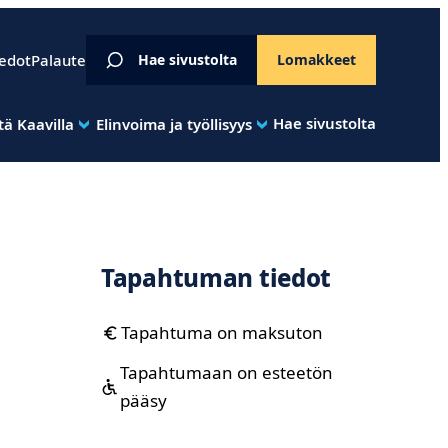
iedot
Palaute
Hae sivustolta
Lomakkeet
Hae sivustolta
ä Kaavilla
Elinvoima ja työllisyys
Tapahtuman tiedot
Tapahtuma on maksuton
Tapahtumaan on esteetön
pääsy