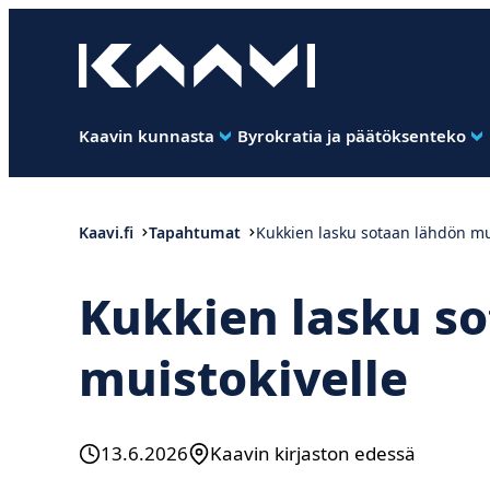
Siirry
suoraan
Kaavin kunta
sisältöön
Ihan
pimee.
Kaavin kunnasta
Byrokratia ja päätöksenteko
Kaavi.fi
Tapahtumat
Kukkien lasku sotaan lähdön mu
Kukkien lasku s
muistokivelle
13.6.2026
Kaavin kirjaston edessä