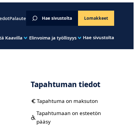
iedot
Palaute
Hae sivustolta
Lomakkeet
Hae sivustolta
ä Kaavilla
Elinvoima ja työllisyys
Tapahtuman tiedot
Tapahtuma on maksuton
Tapahtumaan on esteetön
pääsy