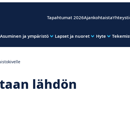
Tapahtumat 2026
Ajankohtaista
Yhteyst
Asuminen ja ympäristö
Lapset ja nuoret
Hyte
Tekemist
istokivelle
otaan lähdön