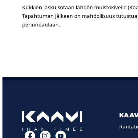
Kukkien lasku sotaan lähdön muistokivelle (Kaav
Tapahtuman jälkeen on mahdollisuus tutustua
perinneaulaan.
KAAV
Rantati
Facebook
Instagram
YouTube