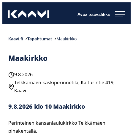
Siirry
Kaavin kunta
suoraan
Ihan
sisältöön
pimee.
Kaavi.fi
Tapahtumat
Maakirkko
Maakirkko
9.8.2026
Telkkämäen kaskiperinnetila, Kaiturintie 419,
Kaavi
9.8.2026 klo 10 Maakirkko
Perinteinen kansanlaulukirkko Telkkämäen
pihakentällä.