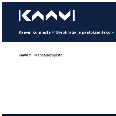
Siirry
suoraan
Kaavin kunta
sisältöön
Ihan
pimee.
Kaavin kunnasta
Byrokratia ja päätöksenteko
Kaavi.fi
Kansalaisopisto