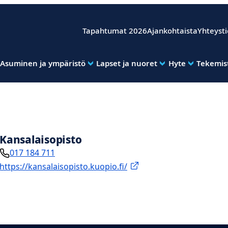
Tapahtumat 2026
Ajankohtaista
Yhteyst
Asuminen ja ympäristö
Lapset ja nuoret
Hyte
Tekemist
Kansalaisopisto
017 184 711
https://kansalaisopisto.kuopio.fi/