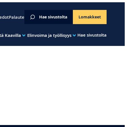
iedot
Palaute
Hae sivustolta
Lomakkeet
Hae sivustolta
ä Kaavilla
Elinvoima ja työllisyys