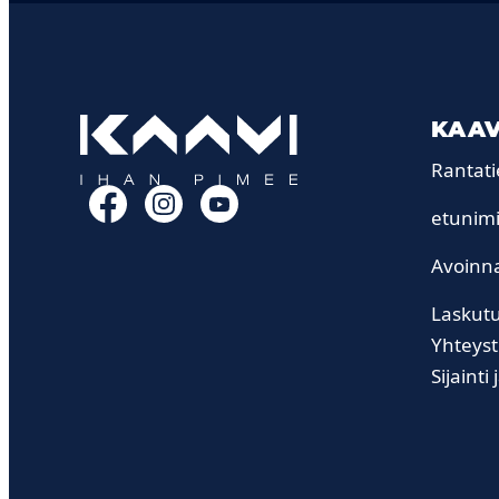
KAAV
Rantati
Facebook
Instagram
YouTube
etunimi
Avoinna
Laskutu
Yhteyst
Sijainti 