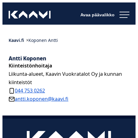
Siirry
Kaavin kunta
suoraan
Ihan
sisältöön
pimee.
Kaavi.fi
Koponen Antti
Antti Koponen
Kiinteistönhoitaja
Liikunta-alueet, Kaavin Vuokratalot Oy ja kunnan
kiinteistöt
044 753 0262
antti.koponen@kaavi.fi