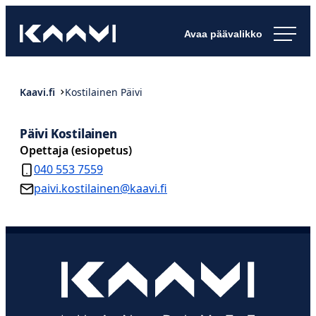
Siirry
Kaavin kunta
suoraan
Ihan
sisältöön
pimee.
Kaavi.fi
Kostilainen Päivi
Päivi Kostilainen
Opettaja (esiopetus)
040 553 7559
paivi.kostilainen@kaavi.fi