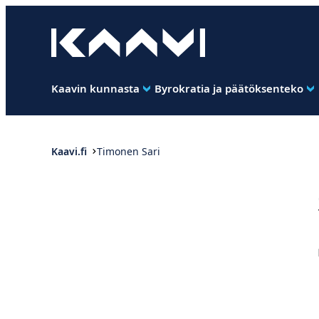
Siirry
suoraan
Kaavin kunta
sisältöön
Ihan
pimee.
Kaavin kunnasta
Byrokratia ja päätöksenteko
Kaavi.fi
Timonen Sari