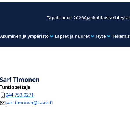
Tapahtumat 2026
Ajankohtaista
Yhteyst
Asuminen ja ympäristö
Lapset ja nuoret
Hyte
Tekemist
Sari Timonen
Tuntiopettaja
044 753 0271
sari.timonen@kaavi.fi