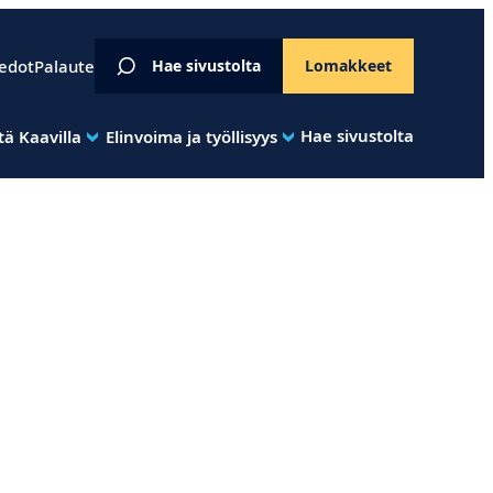
iedot
Palaute
Hae sivustolta
Lomakkeet
Hae sivustolta
ä Kaavilla
Elinvoima ja työllisyys