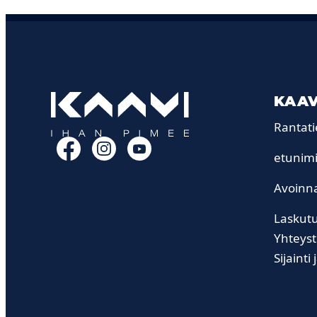
KAAV
Rantati
Facebook
Instagram
YouTube
etunimi
Avoinna
Laskutu
Yhteyst
Sijainti 