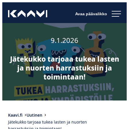
Siirry
Kaavin kunta
suoraan
Ihan
sisältöön
pimee.
9.1.2026
Jätekukko tarjoaa tukea lasten
ja nuorten harrastuksiin ja
toimintaan!
Kaavi.fi
Uutinen
Jätekukko tarjoaa tukea lasten ja nuorten
harrastuksiin ja toimintaan!