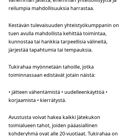
vähemmän jätettä, enemmän yhteisöllisyyttä ja
reilumpia mahdollisuuksia harrastaa.
Kestävän tulevaisuuden yhteistyökumppanin on
tuen avulla mahdollista kehittää toimintaa,
kunnostaa tai hankkia tarpeellisia välineitä,
järjestää tapahtumia tai tempauksia.
Tukirahaa myönnetään tahoille, jotka
toiminnassaan edistävät jotain näistä:
• jätteen vähentämistä • uudelleenkäyttöä •
korjaamista • kierrätystä.
Avustusta voivat hakea kaikki Jätekukon
toimialueen tahot, joiden pääasiallinen
kohderyhmä ovat alle 20-vuotiaat. Tukirahaa on