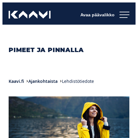
Siirry
Kaavin kunta
suoraan
Ihan
sisältöön
pimee.
PIMEET JA PINNALLA
Kaavi.fi
Ajankohtaista
Lehdistötiedote