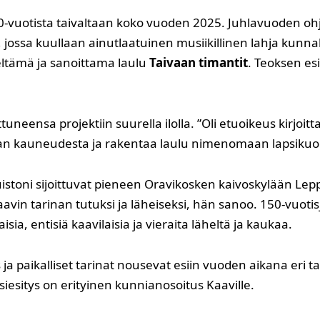
50-vuotista taivaltaan koko vuoden 2025. Juhlavuoden o
ossa kuullaan ainutlaatuinen musiikillinen lahja kunnall
ltämä ja sanoittama laulu
Taivaan timantit
. Teoksen es
neensa projektiin suurella ilolla. ”Oli etuoikeus kirjoitta
 kauneudesta ja rakentaa laulu nimenomaan lapsikuoro
toni sijoittuvat pieneen Oravikosken kaivoskylään Leppä
vin tarinan tutuksi ja läheiseksi, hän sanoo. 150-vuoti
ia, entisiä kaavilaisia ja vieraita läheltä ja kaukaa.
ys ja paikalliset tarinat nousevat esiin vuoden aikana eri
iesitys on erityinen kunnianosoitus Kaaville.