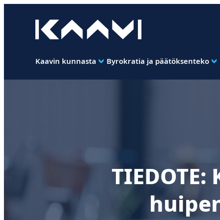
Siirry
suoraan
Kaavin kunta
sisältöön
Ihan
pimee.
Kaavin kunnasta
Byrokratia ja päätöksenteko
TIEDOTE: 
huipe