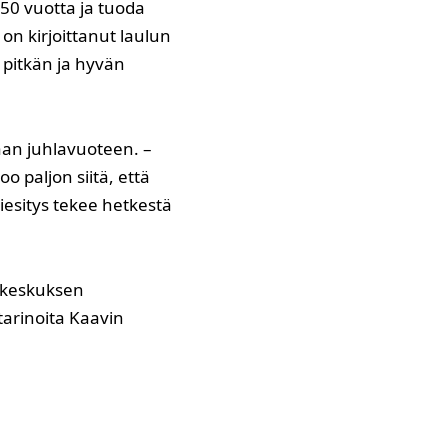
150 vuotta ja tuoda
n on kirjoittanut laulun
 pitkän ja hyvän
aan juhlavuoteen. –
 paljon siitä, että
iesitys tekee hetkestä
lukeskuksen
tarinoita Kaavin