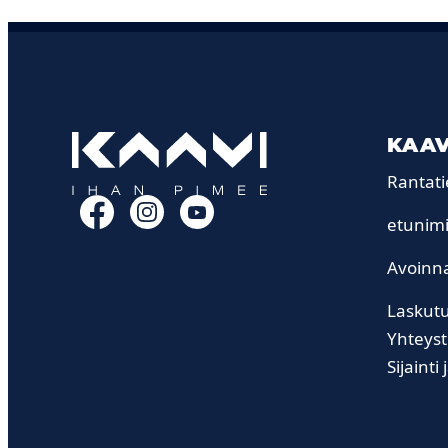
KAAV
Rantati
Facebook
Instagram
YouTube
etunimi
Avoinna
Laskutu
Yhteyst
Sijainti 