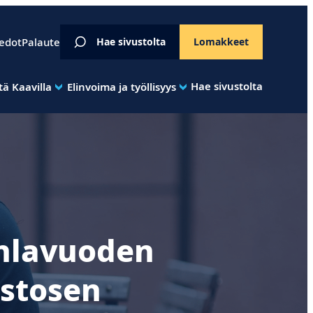
iedot
Palaute
Hae sivustolta
Lomakkeet
Hae sivustolta
ä Kaavilla
Elinvoima ja työllisyys
uhlavuoden
stosen