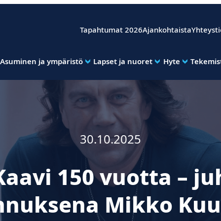
Tapahtumat 2026
Ajankohtaista
Yhteyst
Asuminen ja ympäristö
Lapset ja nuoret
Hyte
Tekemist
30.10.2025
Kaavi 150 vuotta – j
nnuksena Mikko Kuu