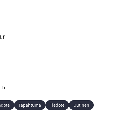
.fi
fi
edote
Tapahtuma
Tiedote
Uutinen