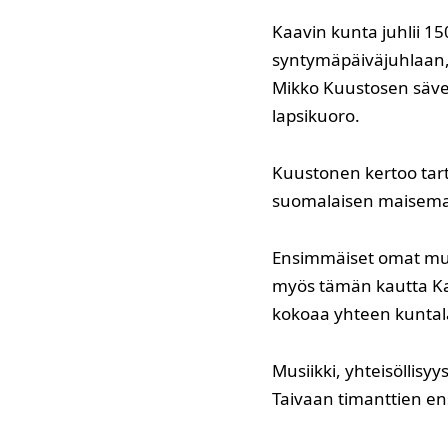
Kaavin kunta juhlii 1
syntymäpäiväjuhlaan, j
Mikko Kuustosen säve
lapsikuoro.
Kuustonen kertoo tarttu
suomalaisen maiseman
Ensimmäiset omat muis
myös tämän kautta Kaa
kokoaa yhteen kuntalais
Musiikki, yhteisöllisy
Taivaan timanttien ens