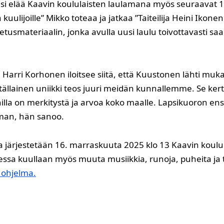
voisi elää Kaavin koululaisten laulamana myös seuraavat 
tä kuulijoille” Mikko toteaa ja jatkaa ”Taiteilija Heini Ikone
tusmateriaalin, jonka avulla uusi laulu toivottavasti saa
Harri Korhonen iloitsee siitä, että Kuustonen lähti muk
ällainen uniikki teos juuri meidän kunnallemme. Se kertoo
illa on merkitystä ja arvoa koko maalle. Lapsikuoron ens
man, hän sanoo.
a järjestetään 16. marraskuuta 2025 klo 13 Kaavin kou
dessa kuullaan myös muuta musiikkia, runoja, puheita ja 
 ohjelma.