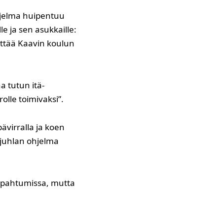
hjelma huipentuu
e ja sen asukkaille:
ittää Kaavin koulun
a tutun itä-
lle toimivaksi”.
virralla ja koen
sjuhlan ohjelma
 tapahtumissa, mutta