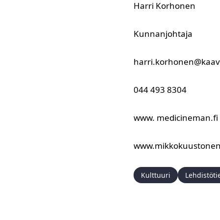
Harri Korhonen
Kunnanjohtaja
harri.korhonen@kaavi
044 493 8304
www. medicineman.fi
www.mikkokuustonen.
Kulttuuri
Lehdistöti