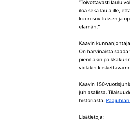
”Toivottavasti laulu 
iloa sekä laulajille, et
kuorosovituksen ja ope
elämän.”
Kaavin kunnanjohtaja 
On harvinaista saada t
pienilläkin paikkakunn
vieläkin koskettavam
Kaavin 150-vuotisjuhl
juhlasalissa. Tilaisuu
historiasta.
Pääjuhlan
Lisätietoja: